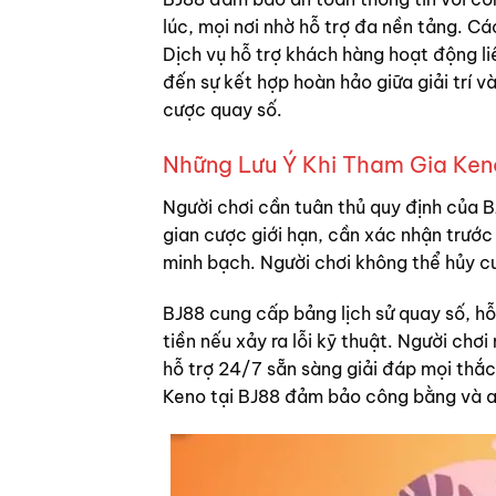
lúc, mọi nơi nhờ hỗ trợ đa nền tảng. Cá
Dịch vụ hỗ trợ khách hàng hoạt động li
đến sự kết hợp hoàn hảo giữa giải trí v
cược quay số.
Những Lưu Ý Khi Tham Gia Ken
Người chơi cần tuân thủ quy định của 
gian cược giới hạn, cần xác nhận trước
minh bạch. Người chơi không thể hủy cư
BJ88 cung cấp bảng lịch sử quay số, hỗ
tiền nếu xảy ra lỗi kỹ thuật. Người chơ
hỗ trợ 24/7 sẵn sàng giải đáp mọi thắc
Keno tại BJ88 đảm bảo công bằng và an