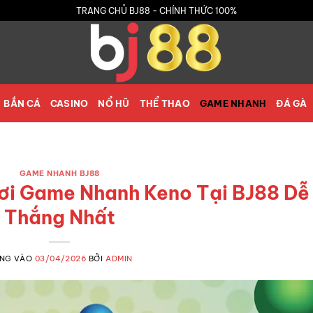
TRANG CHỦ BJ88 - CHÍNH THỨC 100%
BẮN CÁ
CASINO
NỔ HŨ
THỂ THAO
GAME NHANH
ĐÁ GÀ
ng Dẫn Cách Chơi Game Nhanh Keno Tại BJ88 Dễ Thắng Nhất
GAME NHANH BJ88
ơi Game Nhanh Keno Tại BJ88 Dễ
Thắng Nhất
NG VÀO
03/04/2026
BỞI
ADMIN