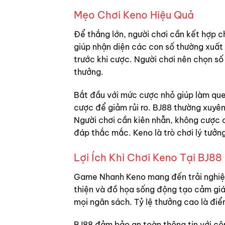
Mẹo Chơi Keno Hiệu Quả
Để thắng lớn, người chơi cần kết hợp ch
giúp nhận diện các con số thường xuất 
trước khi cược. Người chơi nên chọn số 
thưởng.
Bắt đầu với mức cược nhỏ giúp làm quen
cược để giảm rủi ro. BJ88 thường xuyên
Người chơi cần kiên nhẫn, không cược c
đáp thắc mắc. Keno là trò chơi lý tưởn
Lợi Ích Khi Chơi Keno Tại BJ88
Game Nhanh Keno mang đến trải nghiệm 
thiện và đồ họa sống động tạo cảm giá
mọi ngân sách. Tỷ lệ thưởng cao là điể
BJ88 đảm bảo an toàn thông tin với cô