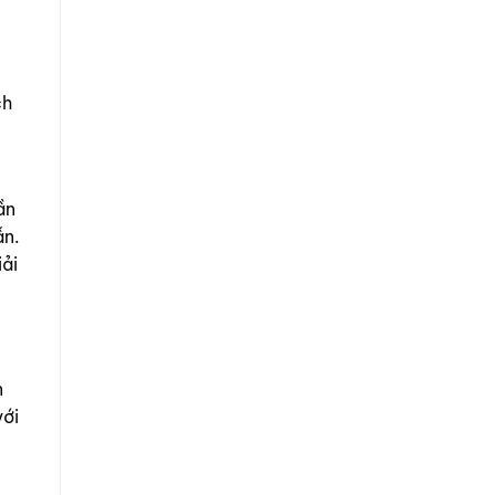
ch
ần
ẫn.
iải
n
với