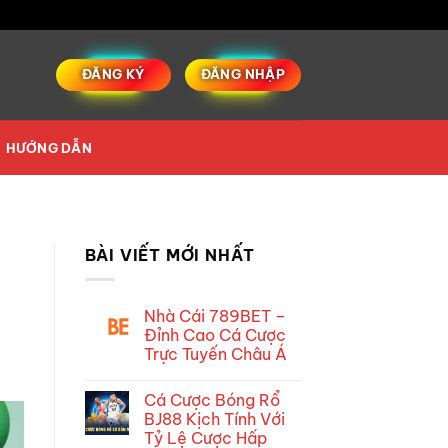
ĐĂNG KÝ
ĐĂNG NHẬP
HƯỚNG DẪN
BÀI VIẾT MỚI NHẤT
Nhà Cái 789BET –
Đỉnh Cao Cá Cược
Trực Tuyến Châu Á
Cá Cược Bóng Rổ
BJ88 Kịch Tính Với
Tỷ Lệ Cược Hấp