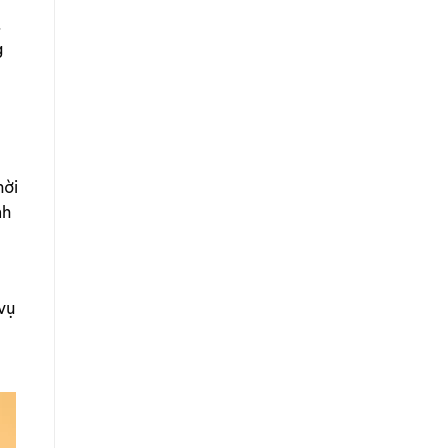
.
g
hời
nh
vụ