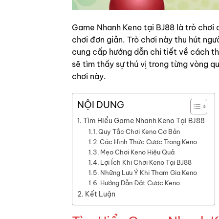
Game Nhanh Keno tại BJ88 là trò chơi c
chơi đơn giản. Trò chơi này thu hút ngườ
cung cấp hướng dẫn chi tiết về cách th
sẽ tìm thấy sự thú vị trong từng vòng q
chơi này.
NỘI DUNG
Tìm Hiểu Game Nhanh Keno Tại BJ88
Quy Tắc Chơi Keno Cơ Bản
Các Hình Thức Cược Trong Keno
Mẹo Chơi Keno Hiệu Quả
Lợi Ích Khi Chơi Keno Tại BJ88
Những Lưu Ý Khi Tham Gia Keno
Hướng Dẫn Đặt Cược Keno
Kết Luận