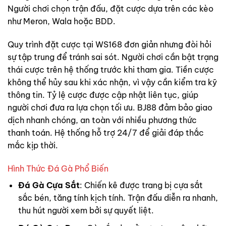
Người chơi chọn trận đấu, đặt cược dựa trên các kèo
như Meron, Wala hoặc BDD.
Quy trình đặt cược tại WS168 đơn giản nhưng đòi hỏi
sự tập trung để tránh sai sót. Người chơi cần bật trạng
thái cược trên hệ thống trước khi tham gia. Tiền cược
không thể hủy sau khi xác nhận, vì vậy cần kiểm tra kỹ
thông tin. Tỷ lệ cược được cập nhật liên tục, giúp
người chơi đưa ra lựa chọn tối ưu. BJ88 đảm bảo giao
dịch nhanh chóng, an toàn với nhiều phương thức
thanh toán. Hệ thống hỗ trợ 24/7 để giải đáp thắc
mắc kịp thời.
Hình Thức Đá Gà Phổ Biến
Đá Gà Cựa Sắt
: Chiến kê được trang bị cựa sắt
sắc bén, tăng tính kịch tính. Trận đấu diễn ra nhanh,
thu hút người xem bởi sự quyết liệt.