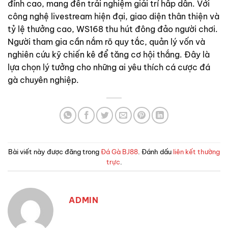
đỉnh cao, mang đến trải nghiệm giải trí hấp dẫn. Với
công nghệ livestream hiện đại, giao diện thân thiện và
tỷ lệ thưởng cao, WS168 thu hút đông đảo người chơi.
Người tham gia cần nắm rõ quy tắc, quản lý vốn và
nghiên cứu kỹ chiến kê để tăng cơ hội thắng. Đây là
lựa chọn lý tưởng cho những ai yêu thích cá cược đá
gà chuyên nghiệp.
Bài viết này được đăng trong
Đá Gà BJ88
. Đánh dấu
liên kết thường
trực
.
ADMIN