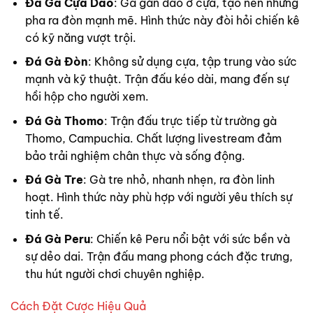
Đá Gà Cựa Dao
: Gà gắn dao ở cựa, tạo nên những
pha ra đòn mạnh mẽ. Hình thức này đòi hỏi chiến kê
có kỹ năng vượt trội.
Đá Gà Đòn
: Không sử dụng cựa, tập trung vào sức
mạnh và kỹ thuật. Trận đấu kéo dài, mang đến sự
hồi hộp cho người xem.
Đá Gà Thomo
: Trận đấu trực tiếp từ trường gà
Thomo, Campuchia. Chất lượng livestream đảm
bảo trải nghiệm chân thực và sống động.
Đá Gà Tre
: Gà tre nhỏ, nhanh nhẹn, ra đòn linh
hoạt. Hình thức này phù hợp với người yêu thích sự
tinh tế.
Đá Gà Peru
: Chiến kê Peru nổi bật với sức bền và
sự dẻo dai. Trận đấu mang phong cách đặc trưng,
thu hút người chơi chuyên nghiệp.
Cách Đặt Cược Hiệu Quả