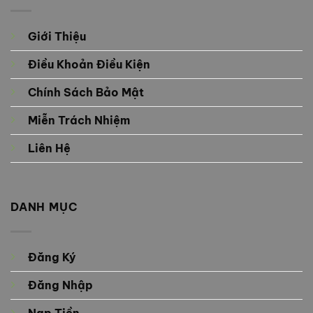
Giới Thiệu
Điều Khoản Điều Kiện
Chính Sách Bảo Mật
Miễn Trách Nhiệm
Liên Hệ
DANH MỤC
Đăng Ký
Đăng Nhập
Nạp Tiền