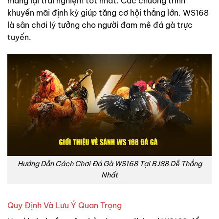
mang lại trải nghiệm tốt nhất. Các chương trình
khuyến mãi định kỳ giúp tăng cơ hội thắng lớn. WS168
là sân chơi lý tưởng cho người đam mê đá gà trực
tuyến.
Hướng Dẫn Cách Chơi Đá Gà WS168 Tại BJ88 Dễ Thắng
Nhất
Quy Định Và Lưu Ý Quan Trọng