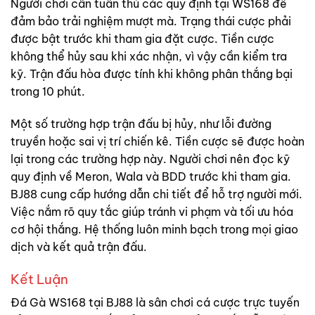
Người chơi cần tuân thủ các quy định tại WS168 để
đảm bảo trải nghiệm mượt mà. Trạng thái cược phải
được bật trước khi tham gia đặt cược. Tiền cược
không thể hủy sau khi xác nhận, vì vậy cần kiểm tra
kỹ. Trận đấu hòa được tính khi không phân thắng bại
trong 10 phút.
Một số trường hợp trận đấu bị hủy, như lỗi đường
truyền hoặc sai vị trí chiến kê. Tiền cược sẽ được hoàn
lại trong các trường hợp này. Người chơi nên đọc kỹ
quy định về Meron, Wala và BDD trước khi tham gia.
BJ88 cung cấp hướng dẫn chi tiết để hỗ trợ người mới.
Việc nắm rõ quy tắc giúp tránh vi phạm và tối ưu hóa
cơ hội thắng. Hệ thống luôn minh bạch trong mọi giao
dịch và kết quả trận đấu.
Kết Luận
Đá Gà WS168 tại BJ88 là sân chơi cá cược trực tuyến