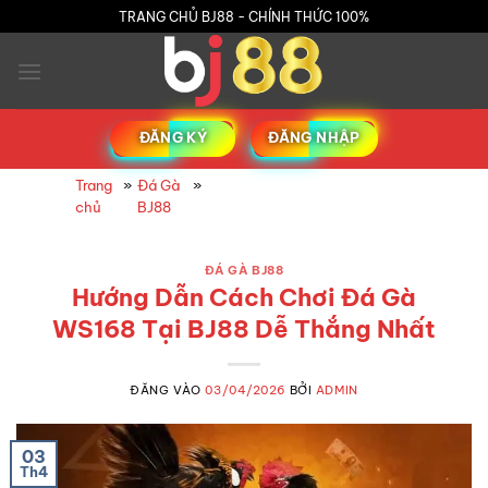
Bỏ
TRANG CHỦ BJ88 - CHÍNH THỨC 100%
qua
nội
dung
ĐĂNG KÝ
ĐĂNG NHẬP
Trang
»
Đá Gà
»
Hướng Dẫn Cách Chơi Đá Gà WS168
chủ
BJ88
Tại BJ88 Dễ Thắng Nhất
ĐÁ GÀ BJ88
Hướng Dẫn Cách Chơi Đá Gà
WS168 Tại BJ88 Dễ Thắng Nhất
ĐĂNG VÀO
03/04/2026
BỞI
ADMIN
03
Th4