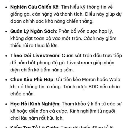
Nghiên Cứu Chiến Kê
: Tìm hiểu kỹ thông tin về
giống gà, cân nặng và thành tích. Điều này giúp dự
đoán chính xác khả năng chiến thắng.
Quản Lý Ngân Sách
: Phân bổ vốn cược hợp lý,
không đặt toàn bộ vào một trận. Cách này giảm
thiểu rủi ro thua lỗ lớn.
Theo Dõi Livestream
: Quan sát trận đấu trực tiếp
để nắm bắt phong độ gà. Livestream giúp nhận
diện chiến kê tiềm năng sớm.
Chọn Kèo Phù Hợp
: Ưu tiên kèo Meron hoặc Wala
khi có thông tin rõ ràng. Tránh cược BDD nếu chưa
chắc chắn.
Học Hỏi Kinh Nghiệm
: Tham khảo ý kiến từ các sư
kê hoặc diễn đàn cá cược. Kinh nghiệm từ người
chơi lâu năm rất hữu ích.
Kiểm Tra Tỷ Lệ Cược
: Theo dõi biến động tỷ lệ