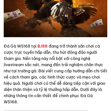
Đá Gà WS168 tại
BJ88
đang trở thành sân chơi cá
cược trực tuyến hấp dẫn, thu hút đông đảo người
tham gia. Nền tảng này nổi bật với công nghệ
livestream sắc nét, mang đến trải nghiệm chân thực
như tại trường gà. Bài viết cung cấp hướng dẫn chi tiết
về cách tham gia, các hình thức cược và mẹo chơi
hiệu quả. Người chơi có thể dễ dàng tiếp cận với giao
diện thân thiện và tỷ lệ thưởng hấp dẫn. Dưới đây là
những thông tin cần thiết để chinh phục Đá Gà
WS168.