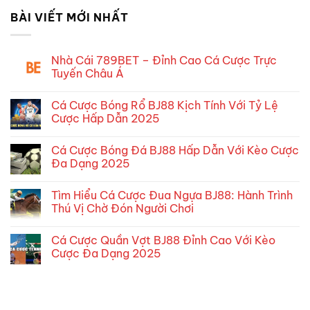
BÀI VIẾT MỚI NHẤT
Nhà Cái 789BET – Đỉnh Cao Cá Cược Trực
Tuyến Châu Á
Cá Cược Bóng Rổ BJ88 Kịch Tính Với Tỷ Lệ
Cược Hấp Dẫn 2025
Cá Cược Bóng Đá BJ88 Hấp Dẫn Với Kèo Cược
Đa Dạng 2025
Tìm Hiểu Cá Cược Đua Ngựa BJ88: Hành Trình
Thú Vị Chờ Đón Người Chơi
Cá Cược Quần Vợt BJ88 Đỉnh Cao Với Kèo
Cược Đa Dạng 2025