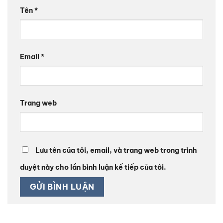
Tên
*
Email
*
Trang web
Lưu tên của tôi, email, và trang web trong trình
duyệt này cho lần bình luận kế tiếp của tôi.