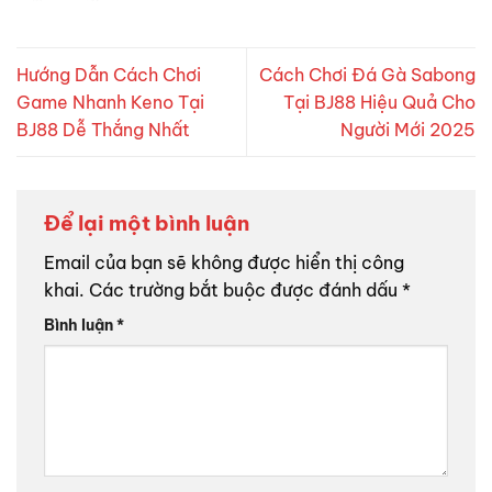
Hướng Dẫn Cách Chơi
Cách Chơi Đá Gà Sabong
Game Nhanh Keno Tại
Tại BJ88 Hiệu Quả Cho
BJ88 Dễ Thắng Nhất
Người Mới 2025
Để lại một bình luận
Email của bạn sẽ không được hiển thị công
khai.
Các trường bắt buộc được đánh dấu
*
Bình luận
*