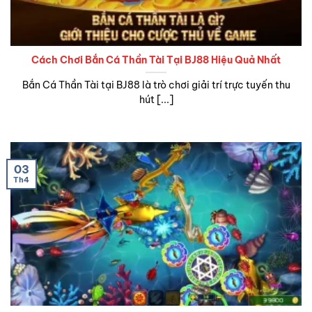
Cách Chơi Bắn Cá Thần Tài Tại BJ88 Hiệu Quả Nhất
Bắn Cá Thần Tài tại BJ88 là trò chơi giải trí trực tuyến thu
hút [...]
03
Th4