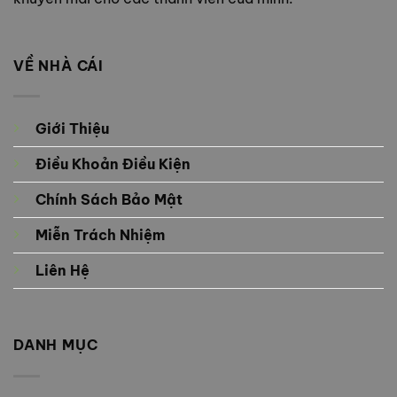
VỀ NHÀ CÁI
Giới Thiệu
Điều Khoản Điều Kiện
Chính Sách Bảo Mật
Miễn Trách Nhiệm
Liên Hệ
DANH MỤC