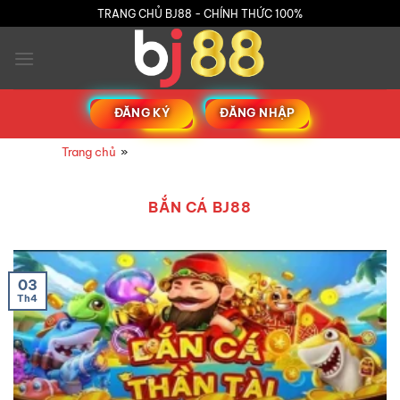
Bỏ
TRANG CHỦ BJ88 - CHÍNH THỨC 100%
qua
nội
dung
ĐĂNG KÝ
ĐĂNG NHẬP
Trang chủ
»
Bắn Cá BJ88
BẮN CÁ BJ88
03
Th4