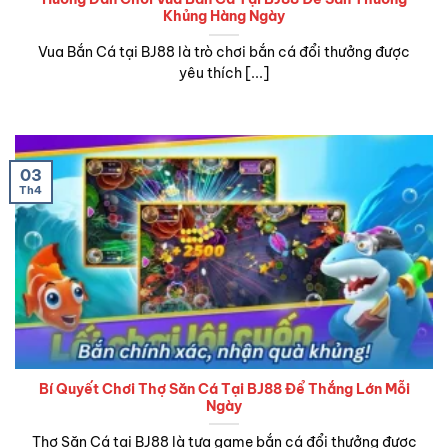
Khủng Hàng Ngày
Vua Bắn Cá tại BJ88 là trò chơi bắn cá đổi thưởng được
yêu thích [...]
03
Th4
Bí Quyết Chơi Thợ Săn Cá Tại BJ88 Để Thắng Lớn Mỗi
Ngày
Thợ Săn Cá tại BJ88 là tựa game bắn cá đổi thưởng được