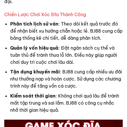
đại.
Chiến Lược Chơi Xóc Đĩa Thành Công
Phân tích lịch sử ván
: Theo dõi kết quả trước đó
để nhận biết xu hướng chẵn hoặc lẻ. BJ88 cung cấp
bảng thống kê chi tiết, dễ dàng phân tích.
Quản lý vốn hiệu quả
: Đặt ngân sách cụ thể và
tuân thủ để tránh thua lỗ lớn. Điều này giúp người
chơi duy trì cuộc chơi lâu dài.
Tận dụng khuyến mãi
: BJ88 cung cấp nhiều ưu đãi
như thưởng nạp và hoàn cược. Sử dụng các chương
trình này để tăng vốn cá cược.
Kiểm soát thời gian
: Không chơi quá lâu để tránh
mất tập trung và sai lầm. BJ88 có công cụ nhắc
nhở thời gian hiệu quả.