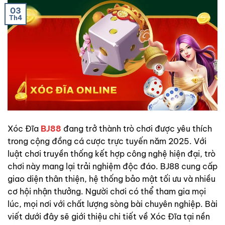
03
Th4
Xóc Đĩa
BJ88
đang trở thành trò chơi được yêu thích
trong cộng đồng cá cược trực tuyến năm 2025. Với
luật chơi truyền thống kết hợp công nghệ hiện đại, trò
chơi này mang lại trải nghiệm độc đáo. BJ88 cung cấp
giao diện thân thiện, hệ thống bảo mật tối ưu và nhiều
cơ hội nhận thưởng. Người chơi có thể tham gia mọi
lúc, mọi nơi với chất lượng sòng bài chuyên nghiệp. Bài
viết dưới đây sẽ giới thiệu chi tiết về Xóc Đĩa tại nền