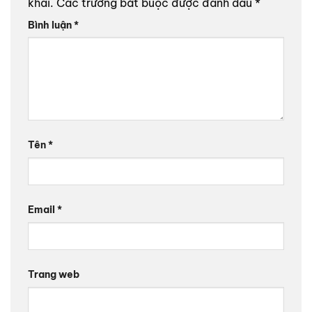
khai.
Các trường bắt buộc được đánh dấu
*
Bình luận
*
Tên
*
Email
*
Trang web