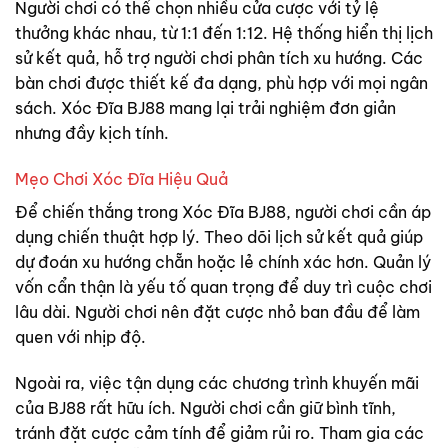
Người chơi có thể chọn nhiều cửa cược với tỷ lệ
thưởng khác nhau, từ 1:1 đến 1:12. Hệ thống hiển thị lịch
sử kết quả, hỗ trợ người chơi phân tích xu hướng. Các
bàn chơi được thiết kế đa dạng, phù hợp với mọi ngân
sách. Xóc Đĩa BJ88 mang lại trải nghiệm đơn giản
nhưng đầy kịch tính.
Mẹo Chơi Xóc Đĩa Hiệu Quả
Để chiến thắng trong Xóc Đĩa BJ88, người chơi cần áp
dụng chiến thuật hợp lý. Theo dõi lịch sử kết quả giúp
dự đoán xu hướng chẵn hoặc lẻ chính xác hơn. Quản lý
vốn cẩn thận là yếu tố quan trọng để duy trì cuộc chơi
lâu dài. Người chơi nên đặt cược nhỏ ban đầu để làm
quen với nhịp độ.
Ngoài ra, việc tận dụng các chương trình khuyến mãi
của BJ88 rất hữu ích. Người chơi cần giữ bình tĩnh,
tránh đặt cược cảm tính để giảm rủi ro. Tham gia các