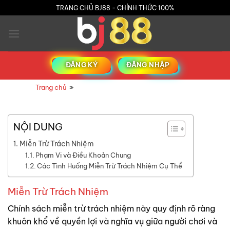
Bỏ
TRANG CHỦ BJ88 - CHÍNH THỨC 100%
qua
nội
dung
ĐĂNG KÝ
ĐĂNG NHẬP
Trang chủ
»
Miễn trừ trách nhiệm
NỘI DUNG
Miễn Trừ Trách Nhiệm
Phạm Vi và Điều Khoản Chung
Các Tình Huống Miễn Trừ Trách Nhiệm Cụ Thể
Miễn Trừ Trách Nhiệm
Chính sách miễn trừ trách nhiệm này quy định rõ ràng
khuôn khổ về quyền lợi và nghĩa vụ giữa người chơi và