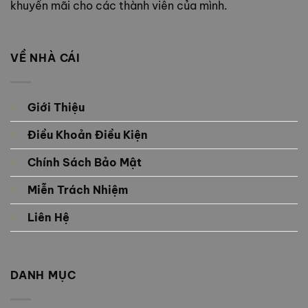
khuyến mãi cho các thành viên của mình.
VỀ NHÀ CÁI
Giới Thiệu
Điều Khoản Điều Kiện
Chính Sách Bảo Mật
Miễn Trách Nhiệm
Liên Hệ
DANH MỤC